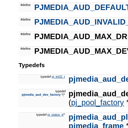
#define
PJMEDIA_AUD_DEFAUL
#define
PJMEDIA_AUD_INVALID
#define
PJMEDIA_AUD_MAX_DR
#define
PJMEDIA_AUD_MAX_DE
Typedefs
typedef
pj_int32_t
pjmedia_aud_d
typedef
pjmedia_aud_de
pjmedia_aud_dev_factory
*(*
(
pj_pool_factory
*
typedef
pj_status_t
(*
pjmedia_aud_p
pjmedia_frame
*