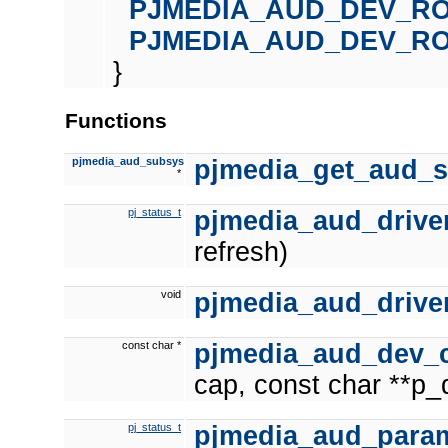
PJMEDIA_AUD_DEV_R
PJMEDIA_AUD_DEV_R
}
Functions
pjmedia_aud_subsys
pjmedia_get_aud_
*
pj_status_t
pjmedia_aud_driver
refresh)
void
pjmedia_aud_driver
const char *
pjmedia_aud_dev_
cap, const char **p_
pj_status_t
pjmedia_aud_para