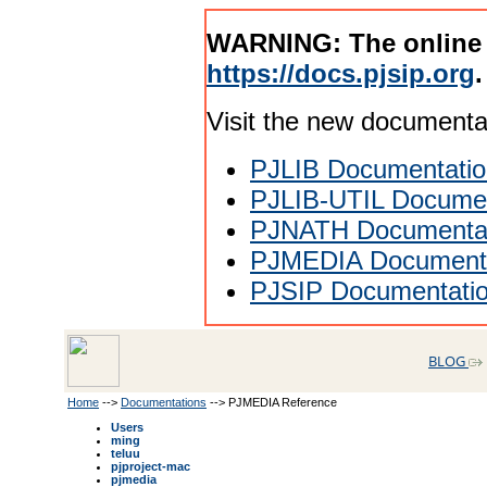
WARNING: The online
https://docs.pjsip.org
.
Visit the new documenta
PJLIB Documentatio
PJLIB-UTIL Documen
PJNATH Documenta
PJMEDIA Documenta
PJSIP Documentati
BLOG
Home
-->
Documentations
--> PJMEDIA Reference
Users
ming
teluu
pjproject-mac
pjmedia