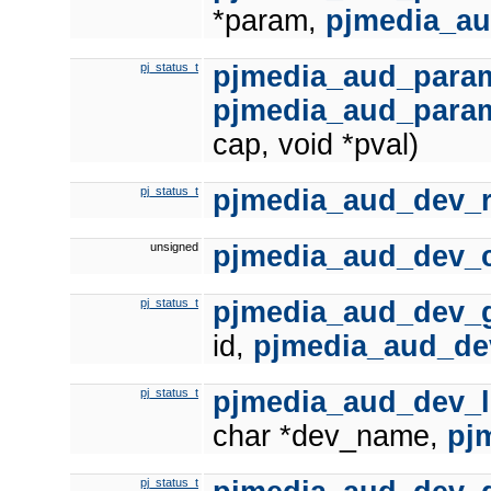
*param,
pjmedia_a
pj_status_t
pjmedia_aud_para
pjmedia_aud_para
cap, void *pval)
pj_status_t
pjmedia_aud_dev_r
unsigned
pjmedia_aud_dev_
pj_status_t
pjmedia_aud_dev_g
id,
pjmedia_aud_de
pj_status_t
pjmedia_aud_dev_
char *dev_name,
pj
pj_status_t