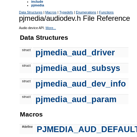
include
pjmedia
Data Structures
|
Macros
|
Typedefs
|
Enumerations
|
Functions
pjmedia/audiodev.h File Reference
Audio device API.
More...
Data Structures
struct
pjmedia_aud_driver
struct
pjmedia_aud_subsys
struct
pjmedia_aud_dev_info
struct
pjmedia_aud_param
Macros
#define
PJMEDIA_AUD_DEFAUL