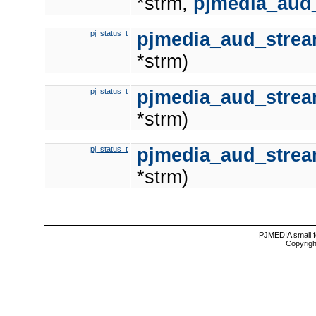
*strm,
pjmedia_aud
pj_status_t
pjmedia_aud_strea
*strm)
pj_status_t
pjmedia_aud_stre
*strm)
pj_status_t
pjmedia_aud_strea
*strm)
PJMEDIA small f
Copyrigh